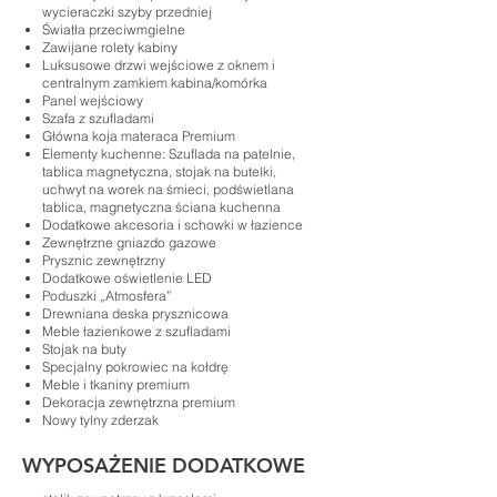
wycieraczki szyby przedniej
Światła przeciwmgielne
Zawijane rolety kabiny
Luksusowe drzwi wejściowe z oknem i
centralnym zamkiem kabina/komórka
Panel wejściowy
Szafa z szufladami
Główna koja materaca Premium
Elementy kuchenne: Szuflada na patelnie,
tablica magnetyczna, stojak na butelki,
uchwyt na worek na śmieci, podświetlana
tablica, magnetyczna ściana kuchenna
Dodatkowe akcesoria i schowki w łazience
Zewnętrzne gniazdo gazowe
Prysznic zewnętrzny
Dodatkowe oświetlenie LED
Poduszki „Atmosfera”
Drewniana deska prysznicowa
Meble łazienkowe z szufladami
Stojak na buty
Specjalny pokrowiec na kołdrę
Meble i tkaniny premium
Dekoracja zewnętrzna premium
Nowy tylny zderzak
WYPOSAŻENIE DODATKOWE