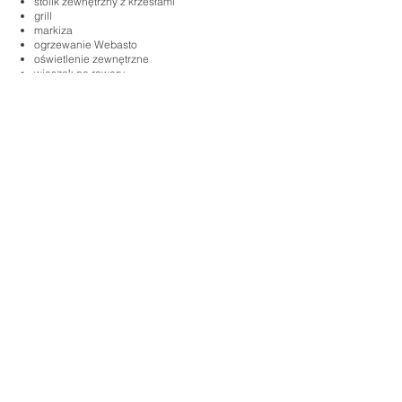
stolik zewnętrzny z krzesłami
grill
markiza
ogrzewanie Webasto
oświetlenie zewnętrzne
wieszak na rowery
hak
pełne wyposażenie kuchni - patelnie, garnki,
talerze, miski, sztućce
chemia kamperowa Thetford
telewizor
i wiele, wiele więcej, żeby uczynić Twoje
wakacje jak najwygodniejszymi!
Skontaktuj się z
nami!
Napisz do nas, żebyśmy mogli
potwierdzić dostępność wybranego
przez Ciebie terminu